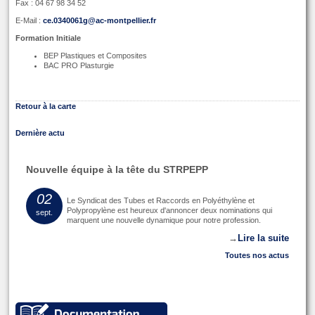
Fax : 04 67 98 34 52
E-Mail :
ce.0340061g@ac-montpellier.fr
Formation Initiale
BEP Plastiques et Composites
BAC PRO Plasturgie
Retour à la carte
Dernière actu
Nouvelle équipe à la tête du STRPEPP
02
Le Syndicat des Tubes et Raccords en Polyéthylène et
Polypropylène est heureux d'annoncer deux nominations qui
sept.
marquent une nouvelle dynamique pour notre profession.
→
Lire la suite
Toutes nos actus