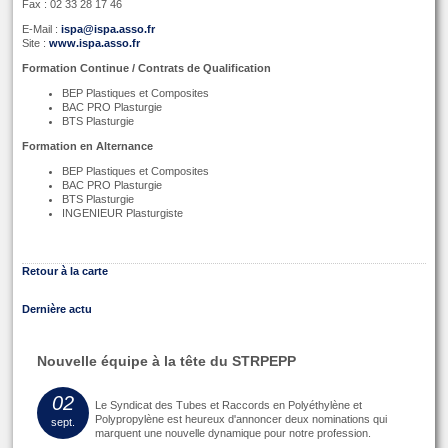
Fax : 02 33 28 17 46
E-Mail :
ispa@ispa.asso.fr
Site :
www.ispa.asso.fr
Formation Continue / Contrats de Qualification
BEP Plastiques et Composites
BAC PRO Plasturgie
BTS Plasturgie
Formation en Alternance
BEP Plastiques et Composites
BAC PRO Plasturgie
BTS Plasturgie
INGENIEUR Plasturgiste
Retour à la carte
Dernière actu
Nouvelle équipe à la tête du STRPEPP
02
Le Syndicat des Tubes et Raccords en Polyéthylène et
Polypropylène est heureux d'annoncer deux nominations qui
sept.
marquent une nouvelle dynamique pour notre profession.